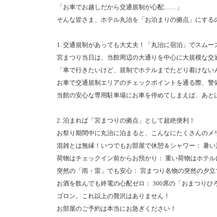
「お車でお越しだから交通規制が心配……」
そんな皆さま、ホテル丸治を「お泊まりの拠点」にする
1. 交通規制があっても大丈夫！「丸治に宿泊」でスムー
宮まつり当日は、当館周辺の大通りを中心に大規模な交
「車で行きたいけど、規制でホテルまでたどり着けない
お車で交通規制エリアのチェックポイントを通る際、警
当館の安心な専用駐車場にお車を停めてしまえば、あと
2. 泊まれば「宮まつりの拠点」として超絶便利！
お祭り期間中に丸治に泊まると、こんなにたくさんのメ
混雑とは無縁！いつでもお部屋で休憩＆シャワー： 暑
荷物はチェックイン前からお預かり： 重い荷物はホテ
突然の「雨・雷」でも安心： 宮まつり名物の突然の夕
お酒を飲んでも終電の心配ゼロ： 300席の「おまつり
ゴロン。これ以上の贅沢はありません！
お部屋のご予約は本当にお急ぎください！