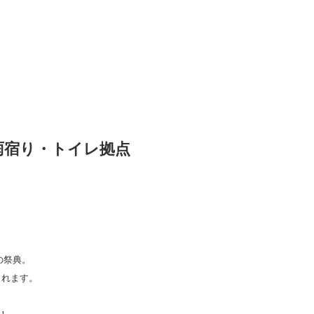
雨宿り・トイレ拠点
の祭典。
まれます。