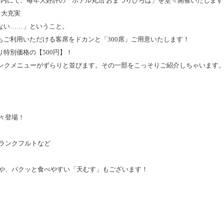
グ内にて、毎年大好評の「ホテル丸治 おまつりひろば」を堂々開催いたします
も大充実
ない……」ということ。
ご利用いただける客席をドカンと「300席」ご用意いたします！
特別価格の【500円】！
リンクメニューがずらりと並びます。その一部をこっそりご紹介しちゃいます
々登場！
ランクフルトなど
」や、パクッと食べやすい「天むす」もございます！