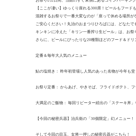
お祭りの2日間、当館のすぐ東側にあるコインパーキン
【ここが凄い】ゆっくり座れる300席！ビールもフード
混雑するお祭りで一番大変なのが「座って休める場所が
ご安心ください！丸治のおまつりひろばには、どなたでも
キンキンに冷えた「キリン一番搾り生ビール」は、お祭り
さらに、ビールにぴったりな20種類ほどのフード＆ド
定番＆毎年大人気のメニュー
鮎の塩焼き： 昨年初登場し人気のあった名物が今年も堂
お祭り定番： からあげ、やきそば、フライドポテト、フ
大満足のご飯物： 毎回リピーター続出の「ステーキ丼
【今回の秘密兵器】治兵衛の「30個限定」幻メニュー！
そして今回の目玉、女将一押しの秘密兵器がこちら！