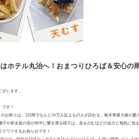
つりはホテル丸治へ！おまつりひろば＆安心の
ございます。
」です！
るこのお祭りは、2日間でなんと50万人以上もの人が訪れる、栃木県最大級の夏
お囃子や和太鼓の音が街中に響き渡る様子は、息をのむほどの迫力と熱気に包
ワクワクするお知らせです！