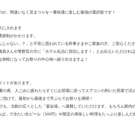
のが、間違いなく宮まつりを一番快適に楽しむ最強の選択肢です！
ズに入れます
通規制がかかります。
んじゃない…？」と不安に思われている幹事さまやご家族の方、ご安心くだ
備員さんや警察官の方に「ホテル丸治に宿泊します！」とお伝えいただけれ
は身軽になってお祭りの中心地へ繰り出せますよ！
リットがあります。
い夏の夜、人ごみに疲れたらすぐにお部屋に戻ってエアコンの利いた部屋で涼
ルに預けて、最初から最後まで手ぶらでお祭りを満喫！
立でも、当館の広々とした「宴会場」へ避難していただけます。もちろん館内
ひろば」で冷たい生ビール（500円）や限定の美味しい料理をたっぷり楽しん